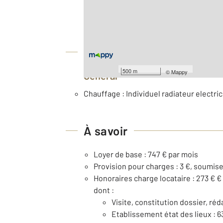
2
Surface habitable : 21 m
Étage : Rez-de-chaussée
Équipements
500 m
©
Mappy
Général
Chauffage : Individuel radiateur electric
À savoir
Loyer de base : 747 € par mois
Provision pour charges : 3 €, soumis
Honoraires charge locataire : 273 € €
dont :
Visite, constitution dossier, réd
Etablissement état des lieux : 6