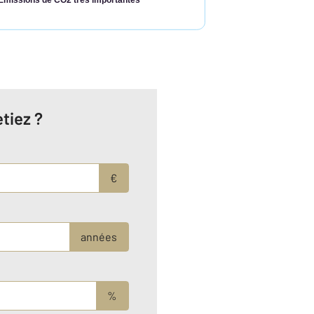
tiez ?
€
années
%