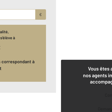
€
lité,
s'élève à
€
t
Vous êtes 
nos agents i
accompagn
Co
Deman