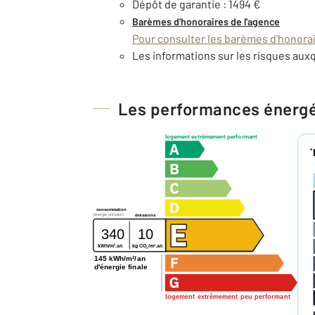
Dépôt de garantie : 1494 €
Barèmes d'honoraires de l'agence
Pour consulter les barèmes d'honorair
Les informations sur les risques auxq
Les performances énerg
logement extrêmement performant
*
consommation
(énergie primaire)
émissions
340
10
2
2
kg CO
/m
.an
kWh/m
.an
2
145 kWh/m²/an
d'énergie finale
logement extrêmement peu performant