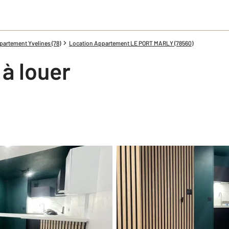
artement Yvelines (78)
Location Appartement LE PORT MARLY (78560)
 à louer