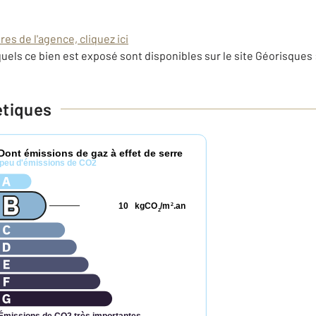
es de l'agence, cliquez ici
uels ce bien est exposé sont disponibles sur le site Géorisques 
étiques
Dont émissions de gaz à effet de serre
peu d'émissions de CO2
10
kgCO
/m
.an
2
2
Émissions de CO2 très importantes