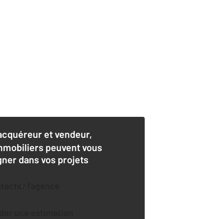
acquéreur et vendeur,
mmobiliers peuvent vous
er dans vos projets
ntacter l'agence
der une estimation