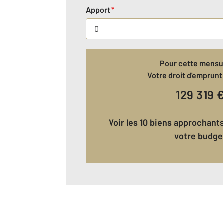
Apport
*
Pour cette mensua
Votre droit d'emprunt 
129 319
Voir les 10 biens approchants correspondant à
votre budge