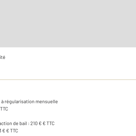
Type d'appartement : F1
Nombre de pièces : 1
[Voir
ité
e à régularisation mensuelle
 TTC
action de bail : 210 € € TTC
3 € € TTC